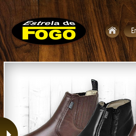
LATEX FRANCÊS CHOCOLATE
LATEX FRANCÊS NATURAL
E
LATEX FRANCÊS PRETO
LATEX QUADRADO C/ VIRA COSTURADO
LATEX REDONDO C/ VIRA PRETA
MONTANA FEMININO
MONTANA FEMININO PELICA / COURO
RALLY
SOCIAL BORRACHA QUADRADA - GEL PELÍCA
SOLA PELICA