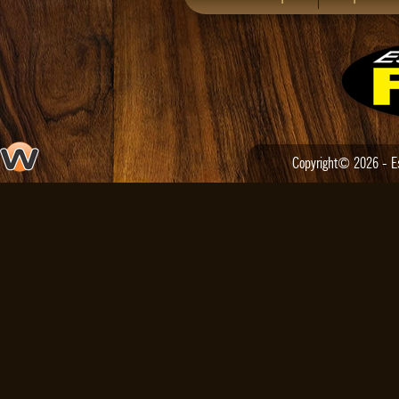
COUNTRY QUADRADA
COUNTRY QUADRADA PELICA
COUNTRY TEXANA
COUNTRY TEXANA NATURAL
Copyright© 2026 - Est
COWBOY
COWBOY QUADRADO
COWBOY QUADRADO NATURAL
ENDURO
FOGO INJETADO
GALOPE COURO