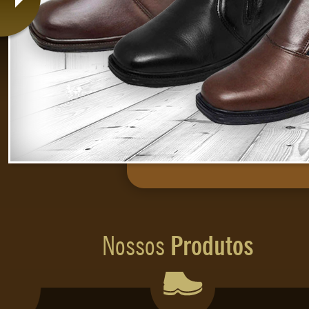
STAR LEVE
STRADA
TERAPIA SOFT
TEXANA ESCAMADA
TONNER SOLA BRANCA COURO
TONNER SOLA BRANCA PELICA
TRATOR / TRILHA
TRATOR ADVENTURE - MARROM
Nossos
Produtos
TRILHA PELÍCA
ULTRALEVE COURO