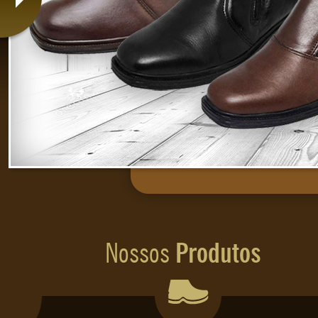
STAR LEVE
STRADA
TERAPIA SOFT
TEXANA ESCAMADA
TONNER SOLA BRANCA COURO
TONNER SOLA BRANCA PELICA
TRATOR / TRILHA
TRATOR ADVENTURE - MARROM
Nossos
Produtos
TRILHA PELÍCA
ULTRALEVE COURO