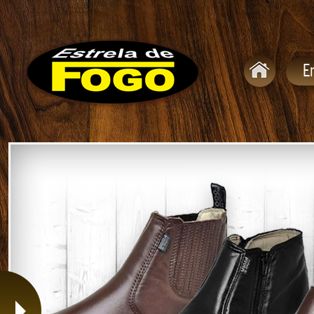
LATEX FRANCÊS CHOCOLATE
LATEX FRANCÊS NATURAL
E
LATEX FRANCÊS PRETO
LATEX QUADRADO C/ VIRA COSTURADO
LATEX REDONDO C/ VIRA PRETA
MONTANA FEMININO
MONTANA FEMININO PELICA / COURO
RALLY
SOCIAL BORRACHA QUADRADA - GEL PELÍCA
SOLA PELICA